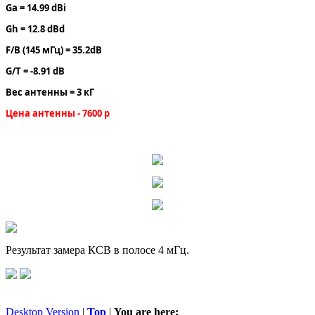
Ga = 14.99 dBi
Gh = 12.8 dBd
F/B (145 мГц) = 35.2dB
G/T = -8.91 dB
Вес антенны = 3 кГ
Цена антенны - 7600 р
Результат замера КСВ в полосе 4 мГц.
Desktop Version
|
Top
|
You are here: