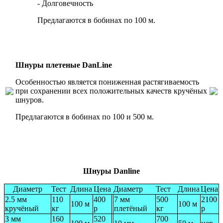
- Долговечность
Предлагаются в бобинах по 100 м
.
Шнуры плетеные DanLine
Особенностью является пониженная растягиваемость
при сохранении всех положительных качеств кручёных
шнуров.
Предлагаются в бобинах по 100 и 500 м.
Шнуры Danline
Диаметр
Тест
Длина
Цена
Диаметр
Тест
Длина
Цена
2.5 мм
110
400
7 мм
500
2100
100 м
100 м
кручёный
кг
р
плетёный
кг
р
3 мм
160
520
700