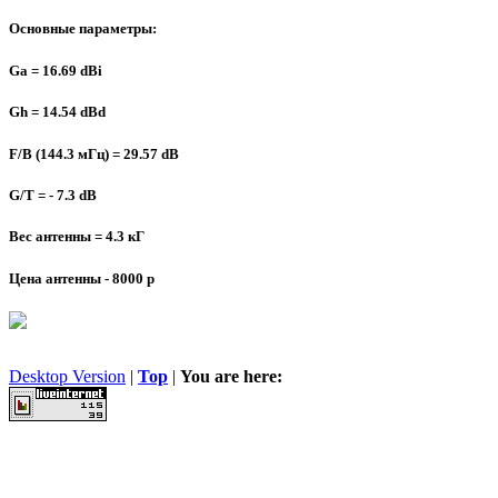
Основные параметры:
Ga = 16.69 dBi
Gh = 14.54 dBd
F/B (144.3 мГц) = 29.57 dB
G/T = - 7.3 dB
Вес антенны = 4.3 кГ
Цена антенны - 8000 р
Desktop Version
|
Top
|
You are here: